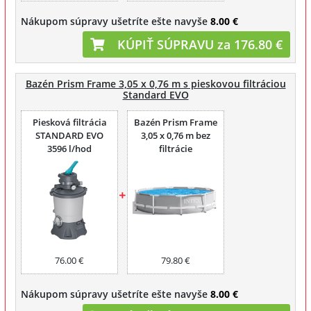
Nákupom súpravy ušetríte ešte navyše
8.00 €
KÚPIŤ SÚPRAVU za 176.80 €
Bazén Prism Frame 3,05 x 0,76 m s pieskovou filtráciou
Standard EVO
Piesková filtrácia
Bazén Prism Frame
STANDARD EVO
3,05 x 0,76 m bez
3596 l/hod
filtrácie
76.00 €
79.80 €
Nákupom súpravy ušetríte ešte navyše
8.00 €