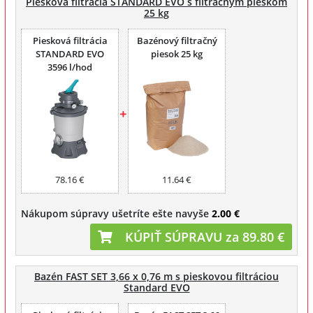
Piesková filtrácia STANDARD EVO s filtračným pieskom
25 kg
Piesková filtrácia
Bazénový filtračný
STANDARD EVO
piesok 25 kg
3596 l/hod
78.16 €
11.64 €
Nákupom súpravy ušetríte ešte navyše
2.00 €
KÚPIŤ SÚPRAVU za 89.80 €
Bazén FAST SET 3,66 x 0,76 m s pieskovou filtráciou
Standard EVO