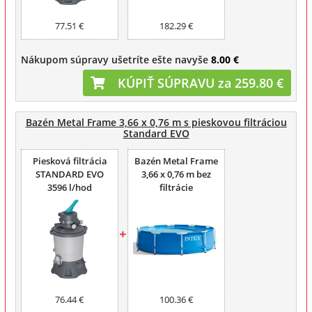
77.51 €
182.29 €
Nákupom súpravy ušetríte ešte navyše
8.00 €
KÚPIŤ SÚPRAVU za 259.80 €
Bazén Metal Frame 3,66 x 0,76 m s pieskovou filtráciou
Standard EVO
Piesková filtrácia
Bazén Metal Frame
STANDARD EVO
3,66 x 0,76 m bez
3596 l/hod
filtrácie
76.44 €
100.36 €