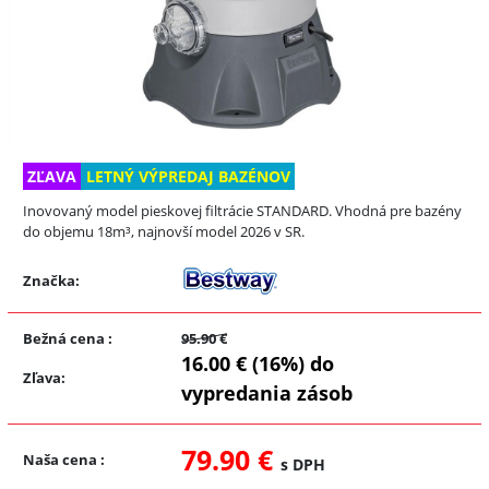
ZĽAVA
LETNÝ VÝPREDAJ BAZÉNOV
Inovovaný model pieskovej filtrácie STANDARD. Vhodná pre bazény
do objemu 18m³, najnovší model 2026 v SR.
Značka:
Bežná cena
:
95.90 €
16.00 € (16%) do
Zľava
:
vypredania zásob
79.90 €
Naša cena
:
s DPH