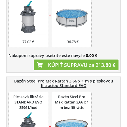
77.02 €
136.78 €
Nákupom súpravy ušetríte ešte navyše
8.00 €
KÚPIŤ SÚPRAVU za 213.80 €
Bazén Steel Pro Max Rattan 3,66 x 1 m s pieskovou
filtráciou Standard EVO
Piesková filtrácia
Bazén Steel Pro
STANDARD EVO
Max Rattan 3,66 x 1
3596 l/hod
m bez filtrácie