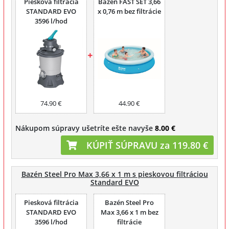
Piesková filtrácia
Bazén FAST SET 3,66
STANDARD EVO
x 0,76 m bez filtrácie
3596 l/hod
74.90 €
44.90 €
Nákupom súpravy ušetríte ešte navyše
8.00 €
KÚPIŤ SÚPRAVU za 119.80 €
Bazén Steel Pro Max 3,66 x 1 m s pieskovou filtráciou
Standard EVO
Piesková filtrácia
Bazén Steel Pro
STANDARD EVO
Max 3,66 x 1 m bez
3596 l/hod
filtrácie