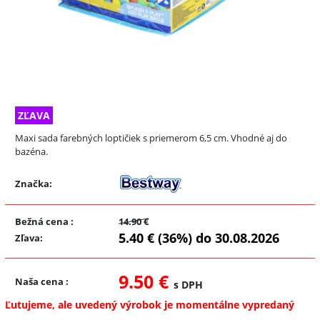
ZĽAVA
Maxi sada farebných loptičiek s priemerom 6,5 cm. Vhodné aj do
bazéna.
Značka:
Bežná cena
:
14.90 €
5.40 € (36%) do 30.08.2026
Zľava
:
9.50 €
Naša cena
:
s DPH
Ľutujeme, ale uvedený výrobok je momentálne vypredaný