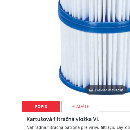
Prejdením zväčšiť
POPIS
HĽADÁTE
Kartušová filtračná vložka VI.
Náhradná filtračná patróna pre vírivú filtráciu Lay-Z-