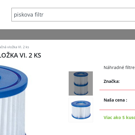
čná vložka VI. 2 ks
ŽKA VI. 2 KS
Náhradné filtre
Značka:
Naša cena
:
Viac ako 5 kus