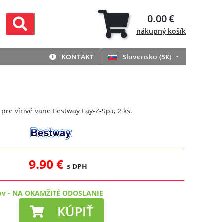
0.00 €
nákupný
košík
KONTAKT
Slovensko (SK)
 pre vírivé vane Bestway Lay-Z-Spa, 2 ks.
9.90 €
s DPH
ov
-
NA OKAMŽITÉ ODOSLANIE
KÚPIŤ