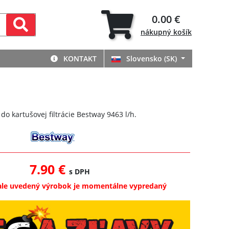
0.00 €
nákupný
košík
KONTAKT
Slovensko (SK)
 do kartušovej filtrácie Bestway 9463 l/h.
7.90 €
s DPH
ale uvedený výrobok je momentálne vypredaný