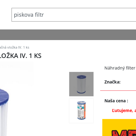
čná vložka IV. 1 ks
ŽKA IV. 1 KS
Náhradný filter
Značka:
Naša cena
:
Ľutujeme, 