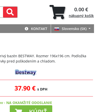
0.00 €
nákupný
košík
KONTAKT
Slovensko (SK)
írivý bazén BESTWAY. Rozmer 196x196 cm. Podložka
rivky pred poškodením a chladom.
37.90 €
s DPH
ov
-
NA OKAMŽITÉ ODOSLANIE
KÚPIŤ