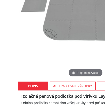
Prejdením zväčšiť
POPIS
ALTERNATÍVNE VÝROBKY
Izolačná penová podložka pod vírivku La
Odolná podložka chráni dno vašej vírivky pred poško