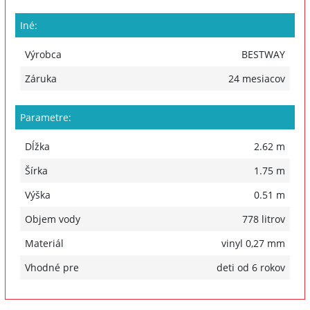
Iné:
Výrobca
BESTWAY
Záruka
24 mesiacov
Parametre:
Dĺžka
2.62 m
Šírka
1.75 m
Výška
0.51 m
Objem vody
778 litrov
Materiál
vinyl 0,27 mm
Vhodné pre
deti od 6 rokov