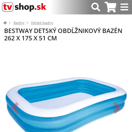
Bazény
Detské bazény
BESTWAY DETSKÝ OBDĹŽNIKOVÝ BAZÉN
262 X 175 X 51 CM
Predchádzajúci
Ďalší