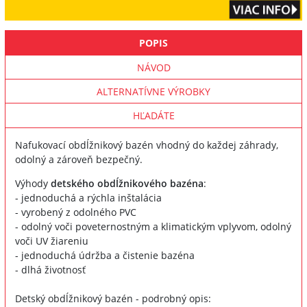
POPIS
NÁVOD
ALTERNATÍVNE VÝROBKY
HĽADÁTE
Nafukovací obdĺžnikový bazén vhodný do každej záhrady,
odolný a zároveň bezpečný.
Výhody
detského obdĺžnikového bazéna
:
- jednoduchá a rýchla inštalácia
- vyrobený z odolného PVC
- odolný voči poveternostným a klimatickým vplyvom, odolný
voči UV žiareniu
- jednoduchá údržba a čistenie bazéna
- dlhá životnosť
Detský obdĺžnikový bazén - podrobný opis: