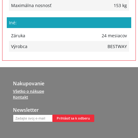
Maximálna nosnosť
153 kg
Iné:
Záruka
24 mesiacov
Výrobca
BESTWAY
Nakupovanie
Všetko o nákupe
Kontakt
Newsletter
Prihlásiť sa k odberu